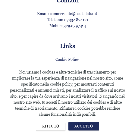
Contatti
Email:
commerciale@bsideitalia.it
Telefono:
0733.1874121
Mobile:
329.0597414
Links
Cookie Policy
Privacy Policy
Termini & Condizioni
Noi usiamo i cookies e altre tecniche di tracciamento per
Energy Policy
migliorare la tua esperienza di navigazione nel nostro sito, come
specificato nella
cookie policy
, per mostrarti contenuti
personalizzati e annunci mirati, per analizzare il traffico sul nostro
sito, e per capire da dove arrivano i nostri visitatori. Navigando nel
B Side Italia S.r.l.
P.IVA: 02005430430 - © 2026 Tutti i diritti sono
nostro sito web, tu accetti il nostro utilizzo dei cookies e di altre
riservati
tecniche di tracciamento. Rifiutare i cookies potrebbe rendere
alcune funzionalità indisponibili.
RIFIUTO
ACCETTO